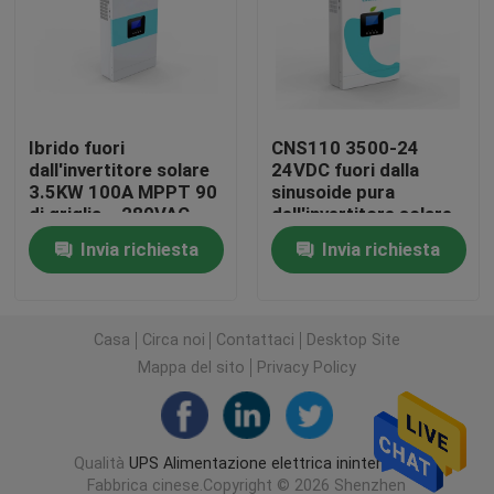
Alimentazione elettrica delle Telecomunicazioni
Micro Data Center modulare
Ibrido fuori
CNS110 3500-24
dall'invertitore solare
24VDC fuori dalla
3.5KW 100A MPPT 90
sinusoide pura
Sistema di immagazzinamento dell'energia
di griglia – 280VAC
dell'invertitore solare
per gli
di griglia sviluppata in
Invia richiesta
Invia richiesta
elettrodomestici
schermo della polvere
pacchetto della batteria del ferro del litio
Litio Ion Ups
Casa
Circa noi
Contattaci
Desktop Site
Mappa del sito
Privacy Policy
Sistemi all'aperto di UPS
Qualità
UPS Alimentazione elettrica ininterrotta
UPS modulare del sistema
Fabbrica cinese.Copyright © 2026 Shenzhen