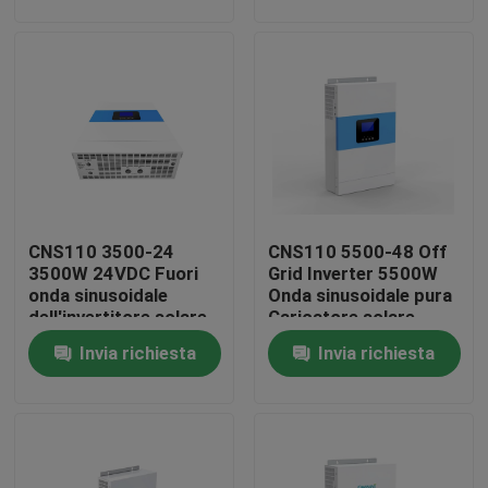
Giro della fabbrica
Controllo di qualità
contattici
CNS110 3500-24
CNS110 5500-48 Off
Notizia
3500W 24VDC Fuori
Grid Inverter 5500W
onda sinusoidale
Onda sinusoidale pura
dell'invertitore solare
Caricatore solare
News
di griglia per gli
MPPT in parallelo
Invia richiesta
Invia richiesta
elettrodomestici
UPS Alimentazione elettrica ininterrotta
alimentazione elettrica del supporto di scaffale