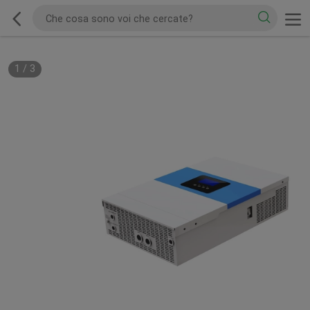
1
/
3