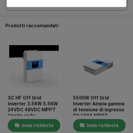
Prodotti raccomandati
Casa
SC HF Off Grid
5500W Off Grid
Inverter 3.5KW 5.5KW
Inverter Ampia gamma
24VDC 48VDC MPPT
di tensione di ingresso
Prodotti
Uscita onda
FV 100A MPPT
sinusoidale
Schermo antipolvere
Invia richiesta
Invia richiesta
incorporato
Circa noi