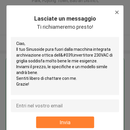
Park, Fuyong Town, Bao'an District,
Shenzhen City, 518103 P.R.China ,La
CINA
Lasciate un messaggio
5.0
Ti richiameremo presto!
Fornitore verificato
Osservi più
Ottieni il miglior prezzo per
Sinusoide pura fuori dalla
macchina integrata
archiviazione ottica
dell'invertitore 230VAC di griglia
Invia
Continua