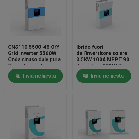
Giro della fabbrica
Controllo di qualità
CNS110 5500-48 Off
Ibrido fuori
Grid Inverter 5500W
dall'invertitore solare
contattici
Onda sinusoidale pura
3.5KW 100A MPPT 90
Caricatore solare
di griglia – 280VAC
MPPT in parallelo
per gli
Invia richiesta
Invia richiesta
Notizia
elettrodomestici
News
UPS Alimentazione elettrica ininterrotta
alimentazione elettrica del supporto di scaffale