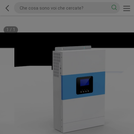
1
/
1