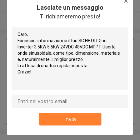
Fornitore verificato
Lasciate un messaggio
Ti richiameremo presto!
Osservi più
Ottieni il miglior prezzo per
SC HF Off Grid Inverter 3.5KW
5.5KW 24VDC 48VDC MPPT
Uscita onda sinusoidale
Continua
Invia