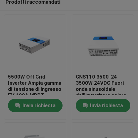
Prodotti raccomandati
5500W Off Grid
CNS110 3500-24
Inverter Ampia gamma
3500W 24VDC Fuori
di tensione di ingresso
onda sinusoidale
FV 100A MPPT
dell'invertitore solare
Casa
Schermo antipolvere
di griglia per gli
Invia richiesta
Invia richiesta
incorporato
elettrodomestici
Prodotti
Circa noi