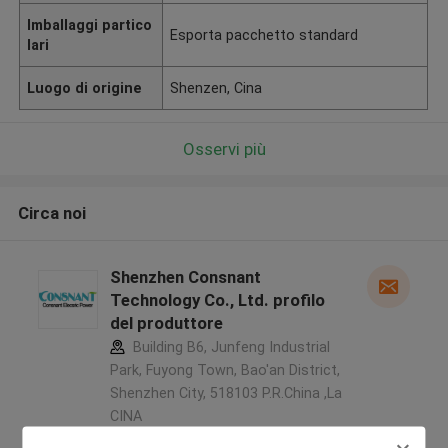
Imballaggi partico
Esporta pacchetto standard
lari
Luogo di origine
Shenzen, Cina
Osservi più
Circa noi
Shenzhen Consnant
Technology Co., Ltd. profilo
del produttore
Building B6, Junfeng Industrial
Park, Fuyong Town, Bao'an District,
Shenzhen City, 518103 P.R.China ,La
CINA
5.0