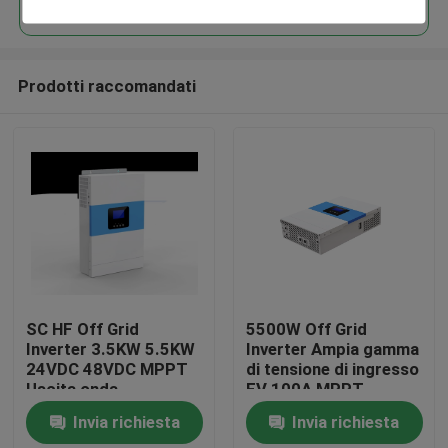
Prodotti raccomandati
Casa
SC HF Off Grid
5500W Off Grid
Inverter 3.5KW 5.5KW
Inverter Ampia gamma
24VDC 48VDC MPPT
di tensione di ingresso
Prodotti
Uscita onda
FV 100A MPPT
sinusoidale
Schermo antipolvere
Invia richiesta
Invia richiesta
incorporato
Circa noi