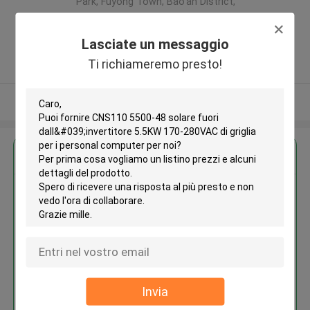
Park, Fuyong Town, Bao'an District,
Shenzhen City, 518103 P.R.China ,La
CINA
Lasciate un messaggio
5.0
Ti richiameremo presto!
Fornitore verificato
Osservi più
Ottieni il miglior prezzo per
CNS110 5500-48 solare fuori
dall'invertitore 5.5KW 170-
280VAC di griglia per i personal
computer
Invia
Continua