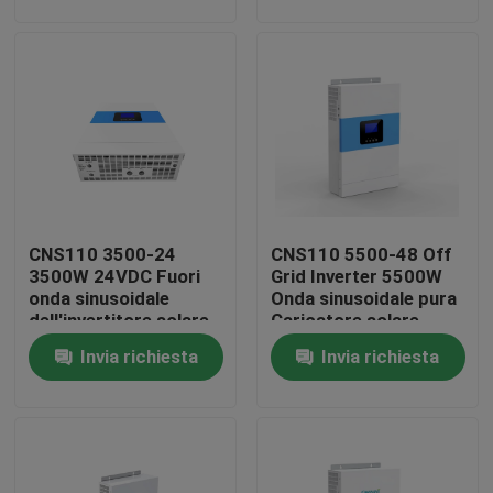
Giro della fabbrica
Controllo di qualità
contattici
CNS110 3500-24
CNS110 5500-48 Off
Notizia
3500W 24VDC Fuori
Grid Inverter 5500W
onda sinusoidale
Onda sinusoidale pura
dell'invertitore solare
Caricatore solare
News
di griglia per gli
MPPT in parallelo
Invia richiesta
Invia richiesta
elettrodomestici
UPS Alimentazione elettrica ininterrotta
alimentazione elettrica del supporto di scaffale