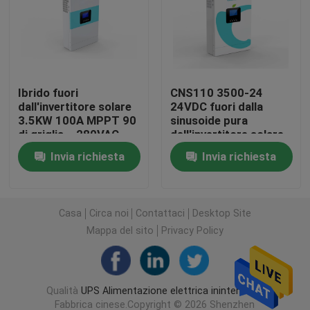
Alimentazione elettrica delle Telecomunicazioni
Micro Data Center modulare
Ibrido fuori
CNS110 3500-24
dall'invertitore solare
24VDC fuori dalla
3.5KW 100A MPPT 90
sinusoide pura
Sistema di immagazzinamento dell'energia
di griglia – 280VAC
dell'invertitore solare
per gli
di griglia sviluppata in
Invia richiesta
Invia richiesta
elettrodomestici
schermo della polvere
pacchetto della batteria del ferro del litio
Litio Ion Ups
Casa
Circa noi
Contattaci
Desktop Site
Mappa del sito
Privacy Policy
Sistemi all'aperto di UPS
Qualità
UPS Alimentazione elettrica ininterrotta
UPS modulare del sistema
Fabbrica cinese.Copyright © 2026 Shenzhen